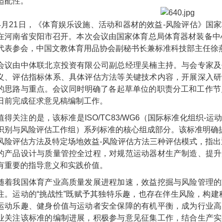
适配性。
4月21日，《体育娱乐设施、活动和器材的效益-风险评估》国
在河南省安阳市召开。本次会议由国家体育总局体育器材装备中心
代表参会，中国文教体育用品协会副秘书长兼标准科技部主任徐
会议由中体联北京投资有限公司副总经理吴楠主持。与会专家及
义、评估指标体系、具体评估方法等关键技术内容，开展深入研
的思路与重点。会议同时明确了各起草单位的职责分工和工作节
日前完成征求意见稿编制工作。
值得关注的是，该标准是ISO/TC83/WG6（国际标准化组织
识别与风险评估工作组）系列标准的核心组成部分。该标准明确提
风险评估方法及特定场地效益-风险评估方法三种评估模式，指出
的产品设计与质量管控全过程，对规范运动器材生产制造、提升
有重要的指导意义和实践价值。
随着我国体育产业高质量发展进程加速，效益挖掘与风险管理的
注。运动的“挑战性”既赋予其独特乐趣，也存在伴生风险，构建
运动乐趣、健身价值与运动者安全保障的有机平衡，成为行业高
业关注该标准的编制进展，积极参与意见征集工作，结合生产实